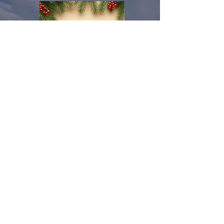
2024年12月25日
「Gift」
ピアノ・作曲担当の坂田邦明と、ギタ
ー野田賢輔のインストユニット「and
more, coming soon.」が久しぶりのリ
リース！
テンポの良い爽やかなナンバーとなっ
ており、明るいエネルギーを届ける一
曲に仕上がっています。
プロデューサーには、ゲーム音楽を多
数手掛けてきた上倉紀行氏を迎えまし
た。