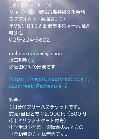
18：00～19：00
りゅーとぴあ 新潟市民芸術文化会館
スタジオA（一番堀通町3）
〒951-8132 新潟市中央区一番堀通
町3-2
025-224-5622
and more, coming soon.
坂田邦明(p)
※坂田のみの出演です
https://niigatajazzstreet.com/j
azzstreet/#schedule_2
料金：
1日分のフリーパスチケットです。 ​
前売/当日ともに2,000円（500円
の1ドリンクチケット付き）
中学生以下無料 ※障害のある方の
「介助者の方」は無料です。