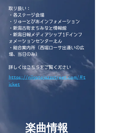
取り扱い：​
・各ステージ会場
・りゅーとぴあインフォメーション
・新潟古町まちみなと情報館
・新潟日報メディアシップ1Fインフ
ォメーションセンターえん
・総合案内所（西堀ローサ出逢いの広
場、当日のみ）
​詳しくはこちらをご覧ください
https://niigatajazzstreet.com/#t
icket
楽曲情報