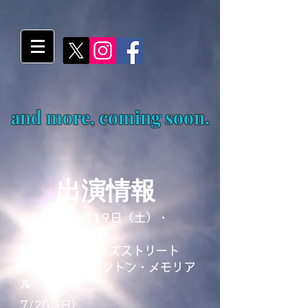
and more, coming soon.
​出演情報
2025年7月19日（土）・
20（日）
第46回新潟ジャズストリート
デューク・エリントン・メモリア
ル
7/20（日）